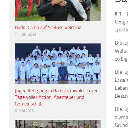
§ 1
– 
Leitg
Budo-Camp auf Schloss Veldenz
sportl
11. JUNI 2026
Die Ju
Weltan
zu Eig
Die Ju
Erzie
Lebens
Jugendlehrgang in Radevormwald – drei
Besch
Tage voller Action, Abenteuer und
Gemeinschaft
Die J
8. MAI 2026
olympi
Grund