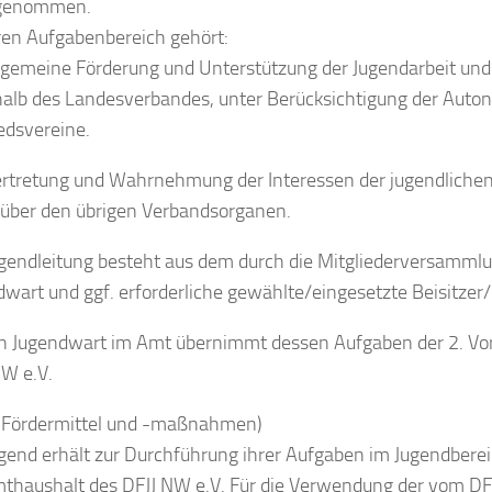
genommen.
ren Aufgabenbereich gehört:
llgemeine Förderung und Unterstützung der Jugendarbeit und
halb des Landesverbandes, unter Berücksichtigung der Auto
edsvereine.
ertretung und Wahrnehmung der Interessen der jugendlichen
über den übrigen Verbandsorganen.
ugendleitung besteht aus dem durch die Mitgliederversamml
dwart und ggf. erforderliche gewählte/eingesetzte Beisitzer
ein Jugendwart im Amt übernimmt dessen Aufgaben der 2. Vo
NW e.V.
(Fördermittel und -maßnahmen)
ugend erhält zur Durchführung ihrer Aufgaben im Jugendberei
thaushalt des DFJJ NW e.V. Für die Verwendung der vom DF