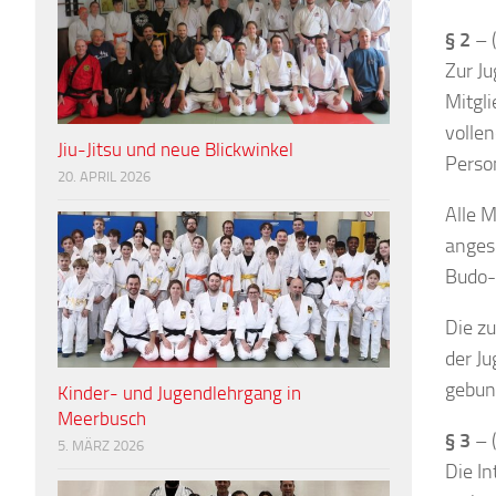
§ 2
– (
Zur J
Mitgli
volle
Jiu-Jitsu und neue Blickwinkel
Perso
20. APRIL 2026
Alle M
angesc
Budo-
Die z
der J
gebun
Kinder- und Jugendlehrgang in
Meerbusch
§ 3
– (
5. MÄRZ 2026
Die In