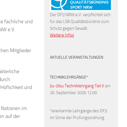
Der DFJJ NRW e.V. verpflichtet sich
e fachliche und
für das LSB Qualitätsbündnis zum
Schutz gegen Gewalt.
 NW e.V.
Weitere Infos
,
chen Mitglieder
AKTUELLE VERANSTALTUNGEN
akterliche
TECHNIKLEHRGÄNGE*
durch
Jiu-Jitsu Techniklehrgang Teil II
am
Höflichkeit und
26. September 2026 12:00
r Nationen im
*anerkannte Lehrgänge des DFJJ
en auf der
im Sinne der Prüfungsordnung