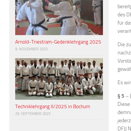
bereit
des D
für da
veran
Arnold-Triestram-Gedenklehrgang 2025
Die z
9. NOVEMBER 2025
nachz
Vorsta
gewäh
Es wir
§ 5
– 
Diese 
Techniklehrgang II/2025 in Bochum
demna
29. SEPTEMBER 2025
jeder
DFJJ N