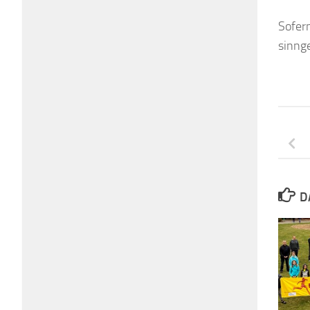
Sofer
sinng
D