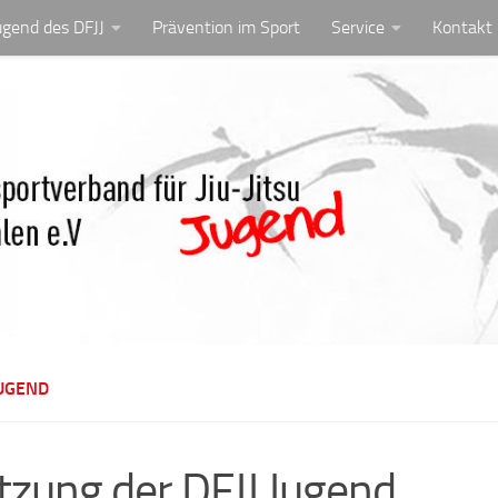
ugend des DFJJ
Prävention im Sport
Service
Kontakt
JUGEND
tzung der DFJJ Jugend