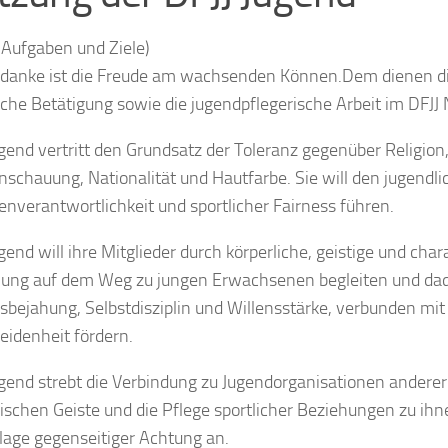
(Aufgaben und Ziele)
edanke ist die Freude am wachsenden Können.Dem dienen di
iche Betätigung sowie die jugendpflegerische Arbeit im DFJJ
gend vertritt den Grundsatz der Toleranz gegenüber Religion
schauung, Nationalität und Hautfarbe. Sie will den jugendli
enverantwortlichkeit und sportlicher Fairness führen.
gend will ihre Mitglieder durch körperliche, geistige und char
hung auf dem Weg zu jungen Erwachsenen begleiten und da
bejahung, Selbstdisziplin und Willensstärke, verbunden mit 
eidenheit fördern.
ugend strebt die Verbindung zu Jugendorganisationen andere
schen Geiste und die Pflege sportlicher Beziehungen zu ihn
lage gegenseitiger Achtung an.