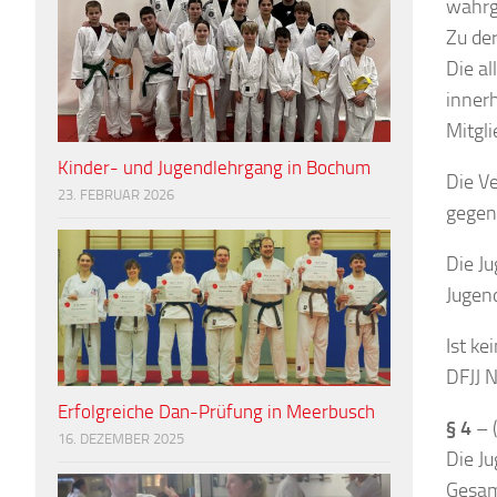
wahr
Zu de
Die a
inner
Mitgli
Kinder- und Jugendlehrgang in Bochum
Die V
23. FEBRUAR 2026
gegen
Die J
Jugen
Ist k
DFJJ 
Erfolgreiche Dan-Prüfung in Meerbusch
§ 4
– 
16. DEZEMBER 2025
Die J
Gesam