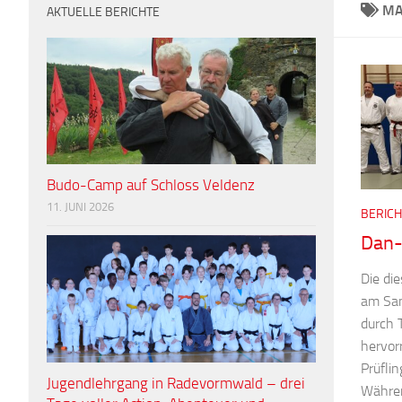
MA
AKTUELLE BERICHTE
Budo-Camp auf Schloss Veldenz
11. JUNI 2026
BERICH
Dan-
Die di
am Sam
durch 
hervor
Prüfli
Jugendlehrgang in Radevormwald – drei
Währen