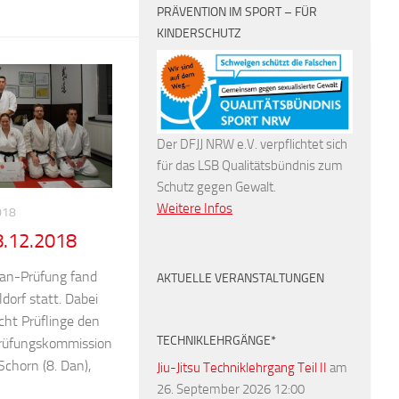
PRÄVENTION IM SPORT – FÜR
KINDERSCHUTZ
Der DFJJ NRW e.V. verpflichtet sich
für das LSB Qualitätsbündnis zum
Schutz gegen Gewalt.
Weitere Infos
018
8.12.2018
 Dan-Prüfung fand
AKTUELLE VERANSTALTUNGEN
dorf statt. Dabei
cht Prüflinge den
TECHNIKLEHRGÄNGE*
rüfungskommission
Schorn (8. Dan),
Jiu-Jitsu Techniklehrgang Teil II
am
26. September 2026 12:00