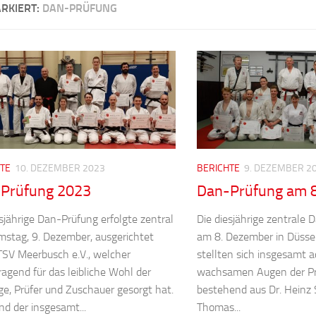
RKIERT:
DAN-PRÜFUNG
TE
10. DEZEMBER 2023
BERICHTE
9. DEZEMBER 2
Prüfung 2023
Dan-Prüfung am 
esjährige Dan-Prüfung erfolgte zentral
Die diesjährige zentrale
stag, 9. Dezember, ausgerichtet
am 8. Dezember in Düssel
TSV Meerbusch e.V., welcher
stellten sich insgesamt a
ragend für das leibliche Wohl der
wachsamen Augen der P
nge, Prüfer und Zuschauer gesorgt hat.
bestehend aus Dr. Heinz 
d der insgesamt...
Thomas...