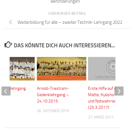
Behinderungen
VORHERIGER BEITRAG
Weiterbildung für alle – zweiter Technik-Lehrgang 2022
DAS KÖNNTE DICH AUCH INTERESSIEREN...
Techniklehrgang
Arnold-Triestram-
Erste Hilfe auf der
Gedenklehrgang –
Matte, Kyūsho-Punkte
24.10.2015
und Notwehrrecht
 2025
(25.3.2017)
26. OKTOBER 2015
27. MÄRZ 2017