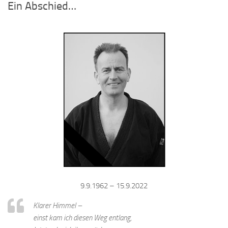
Ein Abschied…
9.9.1962 – 15.9.2022
Klarer Himmel –
einst kam ich diesen Weg entlang,