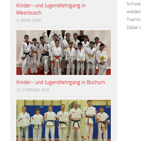
Schwer
Kinder- und Jugendlehrgang in
wieder
Meerbusch
Traini
5. MÄRZ 2026
Dabei is
Kinder- und Jugendlehrgang in Bochum
23. FEBRUAR 2026