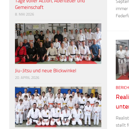
Tage voller Action, Abenteuer und
Septem
Gemeinschaft
immer 
8. MAI 2026
Federf
Jiu-Jitsu und neue Blickwinkel
20. APRIL 2026
BERICH
Real
unte
Realis
stellt