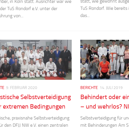
statt, wie gewohnt ausge
ber, in Köln statt. Ausrichter war wie
TuS Rondorf. Wie bereits
der TuS Rondorf e.V. unter der
das...
ührung von...
TE
9. FEBRUAR 2020
BERICHTE
14. JULI 2019
istische Selbstverteidigung
Behindert oder ei
r extremen Bedingungen
– und wehrlos? N
tische, praxisnahe Selbstverteidigung
Selbstverteidigung für 
 für den DFJJ NW e.V. einen zentralen
mit Behinderungen Am S