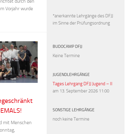
richtet durch den
 im Vorjahr wurde
*anerkannte Lehrgänge des DFJJ
im Sinne der Prüfungsordnung
BUDOCAMP DFJJ
Keine Termine
JUGENDLEHRGÄNGE
Tages Lehrgang DFJJ Jugend – II
am 13. September 2026 11:00
ngeschränkt
IEMALS!
SONSTIGE LEHRGÄNGE
noch keine Termine
und mit Menschen
onntag,