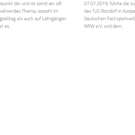
punkt dar und ist somit ein oft
07.07.2019, führte die Jiu
kehrendes Thema, sowohl im
des TuS Rondorf in Koop
ngsalltag als auch auf Lehrgängen.
Deutschen Fachsportverba
t es...
NRW e.V. und dem...