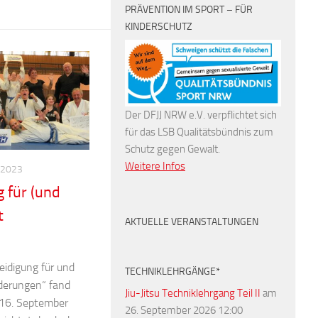
PRÄVENTION IM SPORT – FÜR
KINDERSCHUTZ
Der DFJJ NRW e.V. verpflichtet sich
für das LSB Qualitätsbündnis zum
Schutz gegen Gewalt.
Weitere Infos
 2023
g für (und
t
AKTUELLE VERANSTALTUNGEN
eidigung für und
TECHNIKLEHRGÄNGE*
derungen“ fand
Jiu-Jitsu Techniklehrgang Teil II
am
 16. September
26. September 2026 12:00