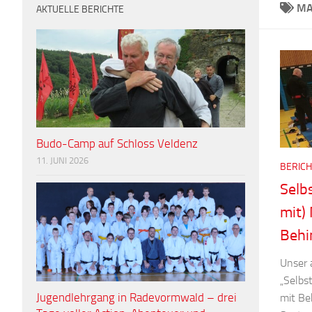
MA
AKTUELLE BERICHTE
Budo-Camp auf Schloss Veldenz
11. JUNI 2026
BERICH
Selb
mit)
Behi
Unser 
„Selbs
Jugendlehrgang in Radevormwald – drei
mit Be