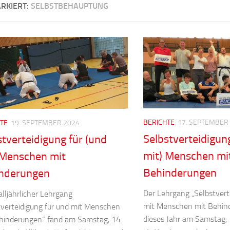
RKIERT:
SELBSTBEHAUPTUNG
BERICHTE
17. SEPTEMBER
TE
19. SEPTEMBER 2024
Selbstverteidigun
stverteidigung für (und
mit) Menschen mi
 Menschen mit
Behinderungen
nderungen
Der Lehrgang „Selbstvert
alljährlicher Lehrgang
mit Menschen mit Behin
tverteidigung für und mit Menschen
dieses Jahr am Samstag,
hinderungen“ fand am Samstag, 14.